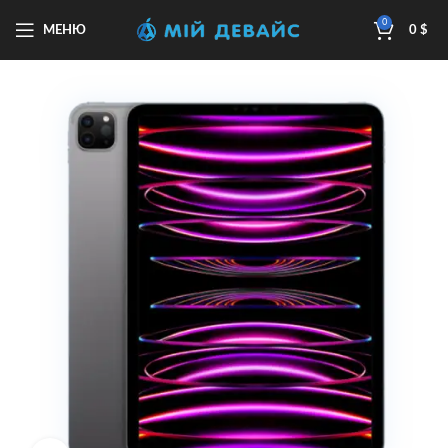
0
МЕНЮ
0
$