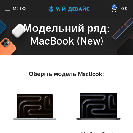
0
МЕНЮ
0
$
Модельний ряд:
MacBook (New)
Оберіть модель MacBook: