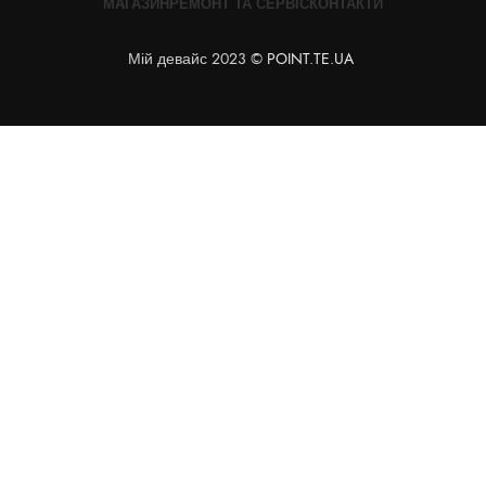
МАГАЗИН
РЕМОНТ ТА СЕРВІС
КОНТАКТИ
Мій девайс 2023 ©
POINT.TE.UA