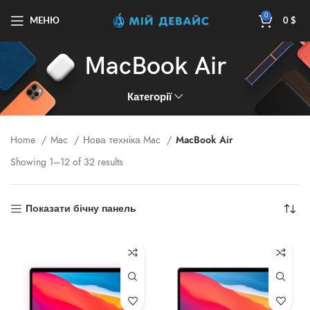
0
МЕНЮ
0
$
MacBook Air
Категорії
Home
Mac
Нова техніка Mac
MacBook Air
Showing 1–12 of 32 results
Показати бічну панель