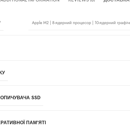
ADDITIONAL INFORMATION
REVIEWS (0)
ДОСТАВКА
Р
Apple M2 | 8‑ядерний процесор | 10‑ядерний графі
КУ
КОПИЧУВАЧА SSD
РАТИВНОЇ ПАМ'ЯТІ