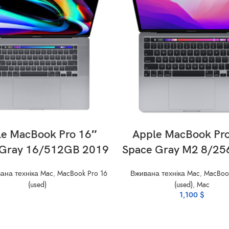
READ MORE
ADD TO CART
le MacBook Pro 16″
Apple MacBook Pro
 Gray 16/512GB 2019
Space Gray M2 8/25
ана техніка Mac
,
MacBook Pro 16
Вживана техніка Mac
,
MacBook
(used)
(used)
,
Mac
1,100
$