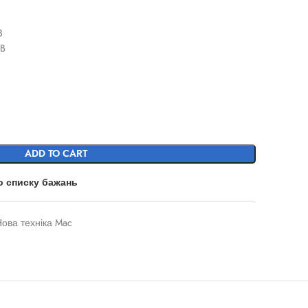
B
GB
ADD TO CART
о списку бажань
ова техніка Mac