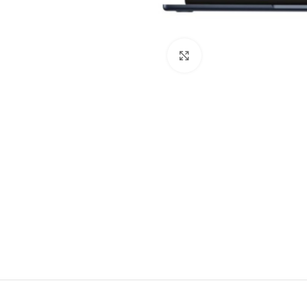
Клацніть, щоб збільши