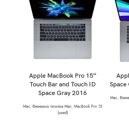
READ MORE
Apple MacBook Pro 15″
App
Touch Bar and Touch ID
Space
Space Gray 2016
Mac
,
Вжив
Mac
,
Вживана техніка Mac
,
MacBook Pro 15
(used)