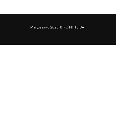
Мій девайс 2023 ©
POINT.TE.UA