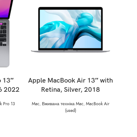
READ MORE
 13″
Apple MacBook Air 13″ with
Ap
6 2022
Retina, Silver, 2018
Touc
 Pro 13
Mac
,
Вживана техніка Mac
,
MacBook Air
Mac
,
Вж
(used)