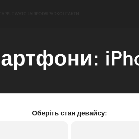
C
APPLE WATCH
AIRPODS
IPAD
КОНТАКТИ
артфони: iPh
Оберіть стан девайсу: