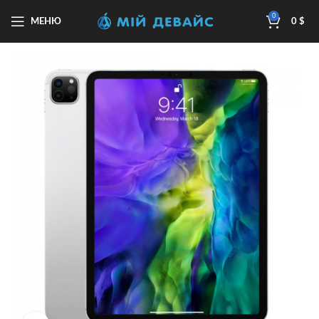
0
МЕНЮ
0
$