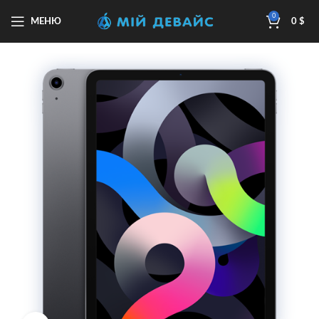
0
МЕНЮ
0
$