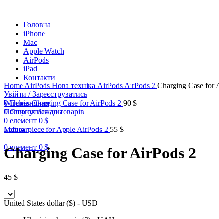
Головна
iPhone
Mac
Apple Watch
AirPods
iPad
Клацніть, щоб збільшити
Контакти
Home
AirPods
Нова техніка AirPods
AirPods 2
Сharging Case for 
Увійти / Зареєструватись
0
Wireless Сharging Case for AirPods 2
Порівняння
90
$
0
Повернутися до товарів
Список бажань
0
елемент
0
$
Меню
Left earpiece for Apple AirPods 2
55
$
0
елемент
0
$
Сharging Case for AirPods 2
45
$
United States dollar ($) - USD