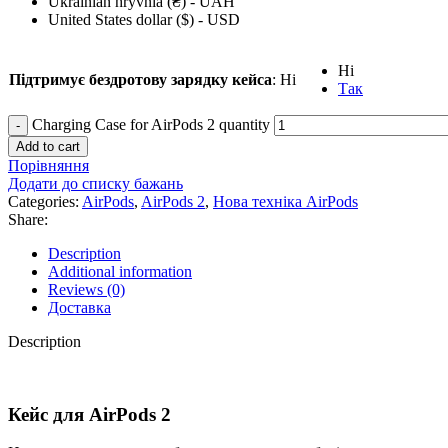
Ukrainian hryvnia (₴) - UAH
United States dollar ($) - USD
Ні
Підтримує бездротову зарядку кейса
:
Ні
Так
Сharging Case for AirPods 2 quantity
Add to cart
Порівняння
Додати до списку бажань
Categories:
AirPods
,
AirPods 2
,
Нова техніка AirPods
Share:
Description
Additional information
Reviews (0)
Доставка
Description
Кейс для AirPods 2