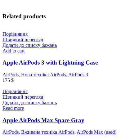
Related products
Порівняння
Швидкий перегляд
Додати до списку бажань
Add to cart
Apple AirPods 3 with Lightning Case
AirPods
,
Нова техніка AirPods
,
AirPods 3
175
$
Порівняння
Швидкий перегляд
Додати до списку бажань
Read more
Apple AirPods Max Space Gray
AirPods
,
Вживана техніка AirPods
,
AirPods Max (used)