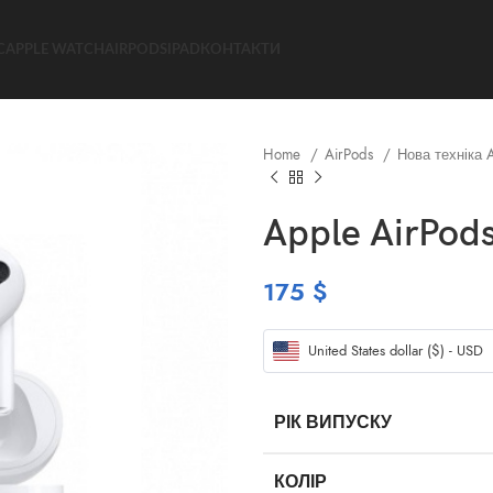
C
APPLE WATCH
AIRPODS
IPAD
КОНТАКТИ
Home
AirPods
Нова техніка 
Apple AirPods
175
$
United States dollar ($) - USD
РІК ВИПУСКУ
КОЛІР