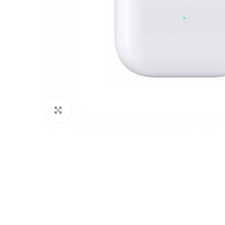
Клацніть, щоб збільшити