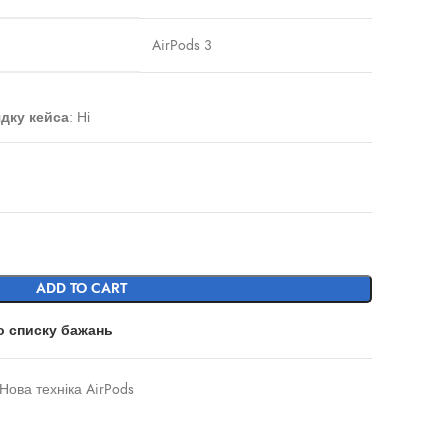
AirPods 3
дку кейса
:
Ні
ADD TO CART
о списку бажань
Нова техніка AirPods