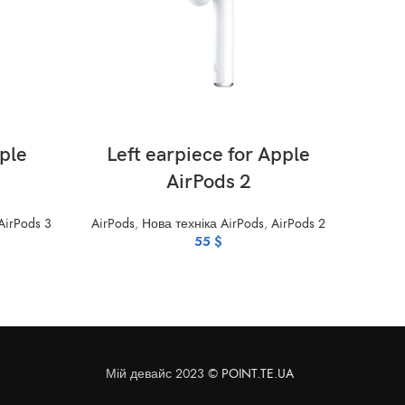
ADD TO CART
ple
Left earpiece for Apple
Le
AirPods 2
AirPods 3
AirPods
,
Нова техніка AirPods
,
AirPods 2
AirPods
,
55
$
Мій девайс 2023 ©
POINT.TE.UA