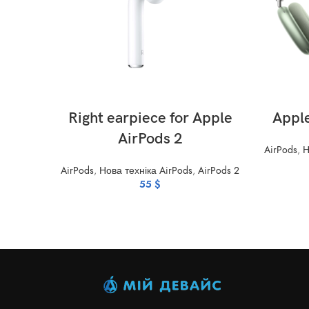
ADD TO CART
Right earpiece for Apple
Appl
AirPods 2
AirPods
,
Н
AirPods
,
Нова техніка AirPods
,
AirPods 2
55
$