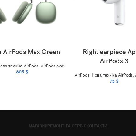
ADD TO CART
ADD TO CART
e AirPods Max Green
Right earpiece Ap
AirPods 3
ова техніка AirPods
,
AirPods Max
605
$
AirPods
,
Нова техніка AirPods
,
75
$
МАГАЗИН
РЕМОНТ ТА СЕРВІС
КОНТАКТИ