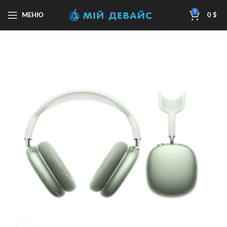
0
МЕНЮ
0
$