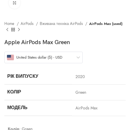
Клацніть, щоб збільшити
Home
AirPods
Вживана техніка AirPods
AirPods Max (used)
Apple AirPods Max Green
United States dollar ($) - USD
РІК ВИПУСКУ
2020
КОЛІР
Green
МОДЕЛЬ
AirPods Max
Колір
:
Green