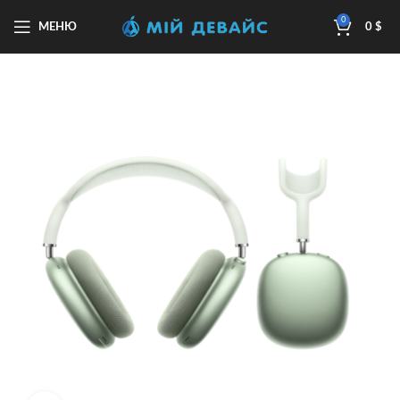
0
МЕНЮ
0
$