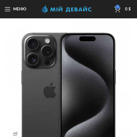
0
МЕНЮ
0
$
Перегляд продукту 360