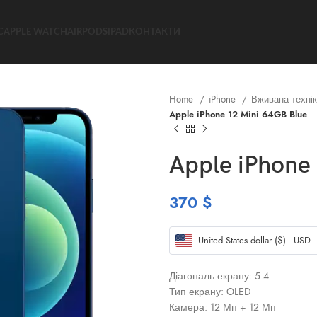
C
APPLE WATCH
AIRPODS
IPAD
КОНТАКТИ
Home
iPhone
Вживана технік
Apple iPhone 12 Mini 64GB Blue
Apple iPhone
370
$
United States dollar ($) - USD
Діагональ екрану: 5.4
Тип екрану: OLED
Камера: 12 Мп + 12 Мп