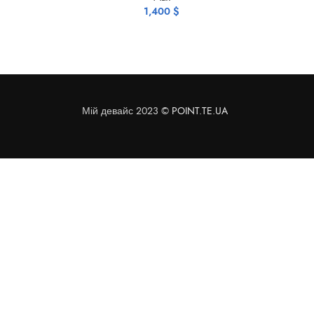
1,400
$
Мій девайс 2023 ©
POINT.TE.UA