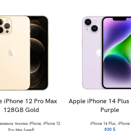
ADD TO CART
ADD TO CART
e iPhone 12 Pro Max
Apple iPhone 14 Plu
128GB Gold
Purple
живана техніка iPhone
,
iPhone 12
iPhone 14 Plus
,
iPhone
830
$
Pro Max (used)