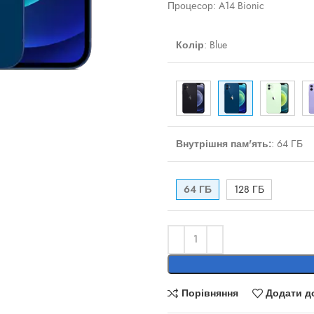
Процесор: A14 Bionic
Колір
:
Blue
ти
Внутрішня пам'ять:
:
64 ГБ
64 ГБ
128 ГБ
Порівняння
Додати д