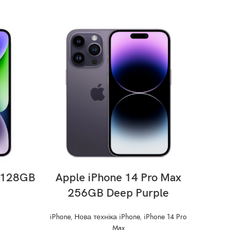
ADD TO CART
s 128GB
Apple iPhone 14 Pro Max
Appl
256GB Deep Purple
iPhone
,
Нова техніка iPhone
,
iPhone 14 Pro
Max