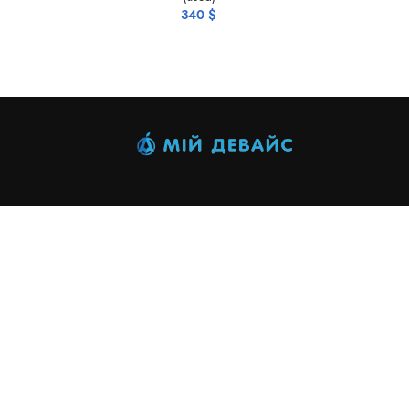
340
$