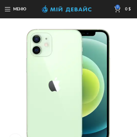
0
МЕНЮ
0
$