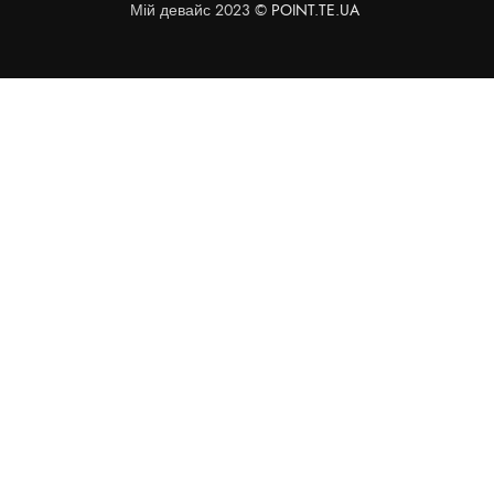
Мій девайс 2023 ©
POINT.TE.UA