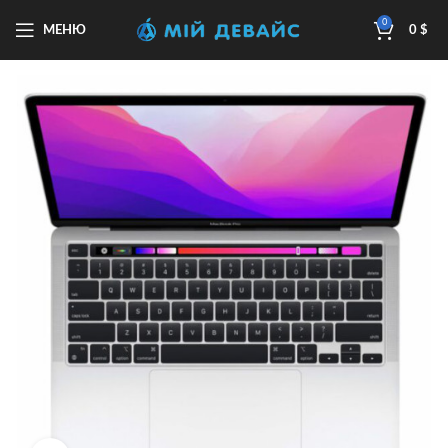
0
МЕНЮ
0
$