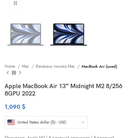
Клацніть, щоб збільшити
Home
Mac
Вживана техніка Mac
MacBook Air (used)
Apple MacBook Air 13″ Midnight M2 8/256
8GPU 2022
1,090
$
United States dollar ($) - USD
Процесор: Apple M2 | 8‑ядерний процесор | 8‑ядерний