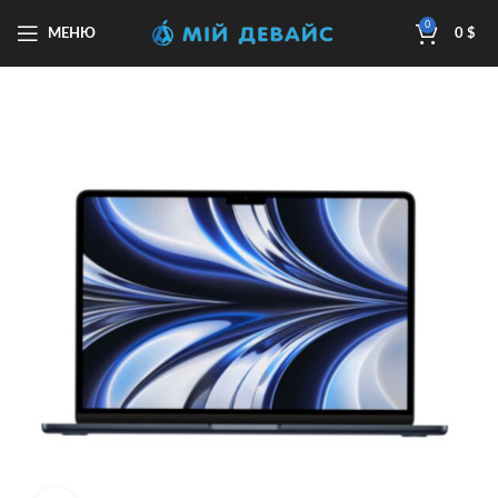
0
МЕНЮ
0
$