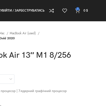
0
УВІЙТИ / ЗАРЕЄСТРУВАТИСЬ
0
$
 Mac
MacBook Air (used)
 Gold 2020
k Air 13″ M1 8/256
й процесор | 7‑ядерний графічний процесор