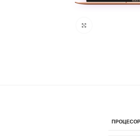
Клацніть, щоб збільши
ПРОЦЕСО