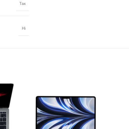
Так
Ні