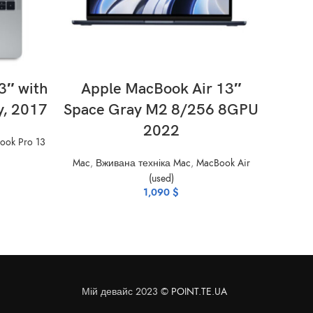
ADD TO CART
3″ with
Apple MacBook Air 13″
Ap
y, 2017
Space Gray M2 8/256 8GPU
Re
2022
ook Pro 13
Mac
,
Вживана техніка Mac
,
MacBook Air
Mac
,
Вж
(used)
1,090
$
Мій девайс 2023 ©
POINT.TE.UA