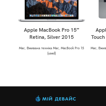
READ MORE
Apple MacBook Pro 15″
App
Retina, Silver 2015
Touch
Mac
,
Вживана техніка Mac
,
MacBook Pro 15
Mac
,
Вжив
(used)