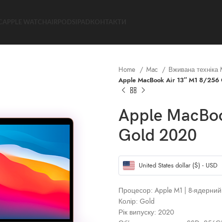
C
APPLE WATCH
AIRPODS
IPAD
КОНТАКТИ
Home
Mac
Вживана техніка
Apple MacBook Air 13″ M1 8/256
Apple MacBoo
Gold 2020
United States dollar ($) - USD
Процесор: Apple M1 | 8‑ядерни
Колір: Gold
Рік випуску: 2020