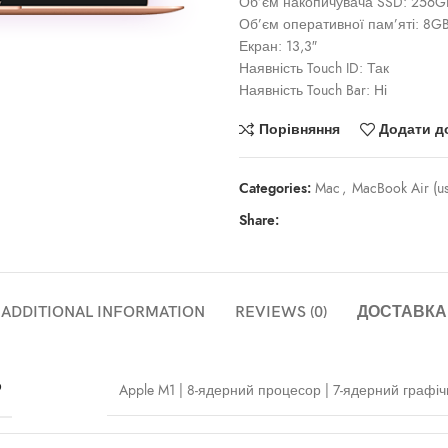
Об’єм накопичувача SSD: 256G
Об’єм оперативної пам’яті: 8G
Екран: 13,3″
Наявність Touch ID: Так
ти
Наявність Touch Bar: Ні
Порівняння
Додати д
Categories:
Mac
,
MacBook Air (u
Share:
ADDITIONAL INFORMATION
REVIEWS (0)
ДОСТАВКА
Р
Apple M1 | 8‑ядерний процесор | 7‑ядерний графі