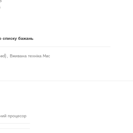
B
B
о списку бажань
sed)
,
Вживана техніка Mac
чний процесор