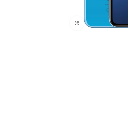
Клацніть, щоб збільши