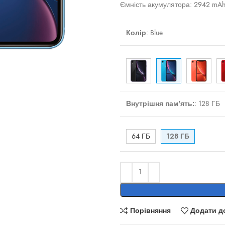
Ємність акумулятора: 2942 mA
Колір
:
Blue
ти
Внутрішня пам'ять:
:
128 ГБ
64 ГБ
128 ГБ
Порівняння
Додати д