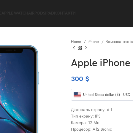
C
APPLE WATCH
AIRPODS
IPAD
КОНТАКТИ
Home
iPhone
Вживана технік
Apple iPhone
300
$
United States dollar ($) - USD
Діагональ екрану: 6.1
Тип екрану: IPS
Камера: 12 Мп
Процесор: A12 Bionic