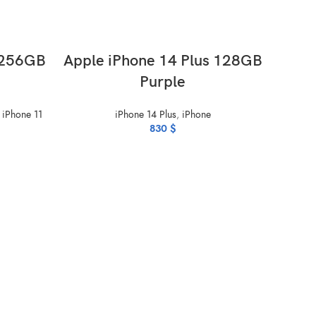
ADD TO CART
 256GB
Apple iPhone 14 Plus 128GB
Purple
,
iPhone 11
iPhone 14 Plus
,
iPhone
830
$
Appl
iPhone