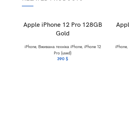
ADD TO CART
Apple iPhone 12 Pro 128GB
Appl
Gold
iPhone
,
Вживана техніка iPhone
,
iPhone 12
iPhone
,
Pro (used)
390
$