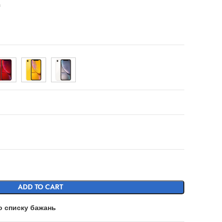
h
ADD TO CART
о списку бажань