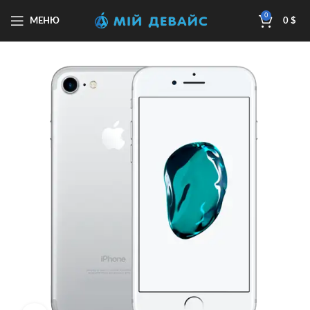
0
МЕНЮ
0
$