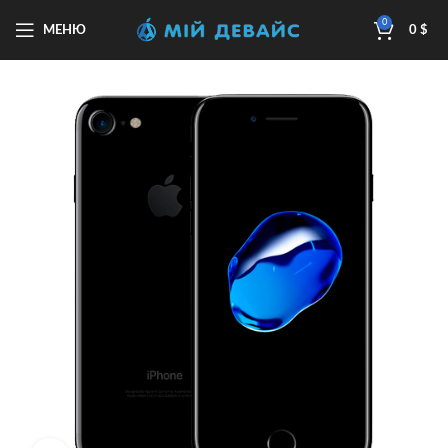
0
МЕНЮ
0
$