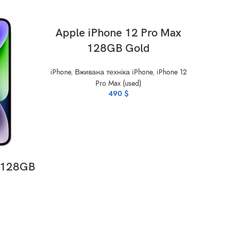
ADD TO CART
Apple iPhone 12 Pro Max
128GB Gold
iPhone
,
Вживана техніка iPhone
,
iPhone 12
Pro Max (used)
490
$
s 128GB
Ap
iPhone