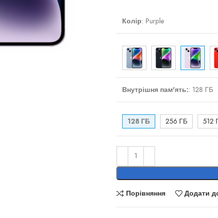
Колір
:
Purple
ти
Внутрішня пам'ять:
:
128 ГБ
128 ГБ
256 ГБ
512 
Порівняння
Додати д