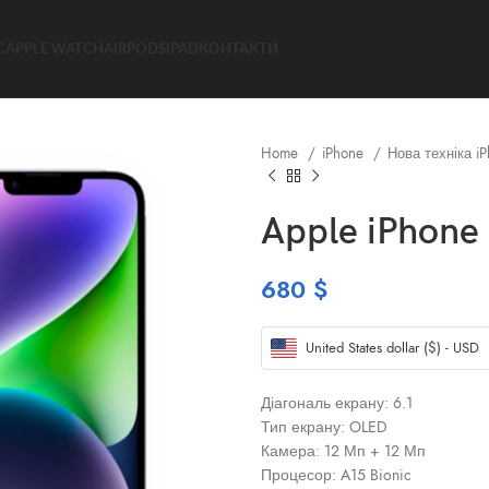
C
APPLE WATCH
AIRPODS
IPAD
КОНТАКТИ
Home
iPhone
Нова техніка i
Apple iPhone
680
$
United States dollar ($) - USD
Діагональ екрану: 6.1
Тип екрану: OLED
Камера: 12 Мп + 12 Мп
Процесор: A15 Bionic