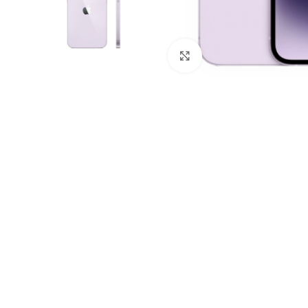
Клацніть, щоб збільши