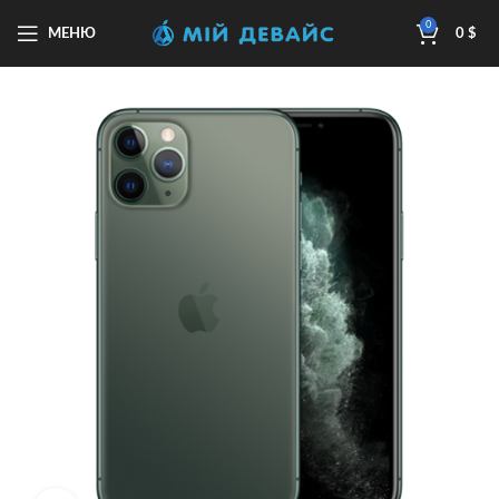
0
МЕНЮ
0
$