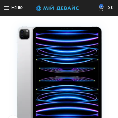
0
МЕНЮ
0
$