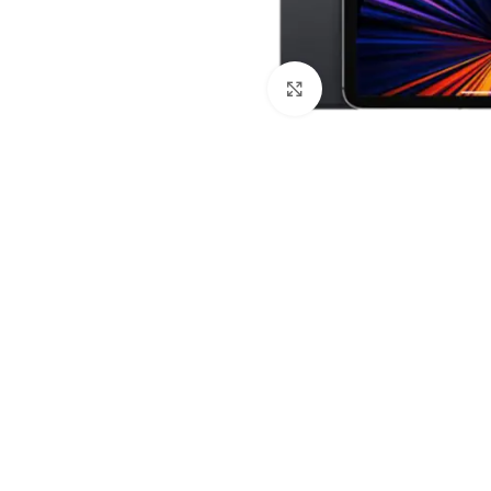
Клацніть, щоб збільши