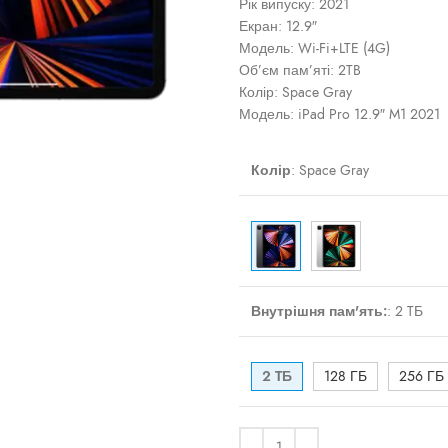
Рік випуску: 2021
Екран: 12.9″
Модель: Wi-Fi+LTE (4G)
Об’єм пам’яті: 2TB
ти
Колір: Space Gray
Модель: iPad Pro 12.9″ M1 2021
Колір
:
Space Gray
Внутрішня пам'ять:
:
2 TБ
2 TБ
128 ГБ
256 ГБ