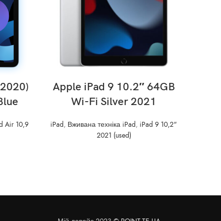
READ MORE
(2020)
Apple iPad 9 10.2″ 64GB
App
Blue
Wi-Fi Silver 2021
2021
d Air 10,9
iPad
,
Вживана техніка iPad
,
iPad 9 10,2"
2021 (used)
iPad
,
В