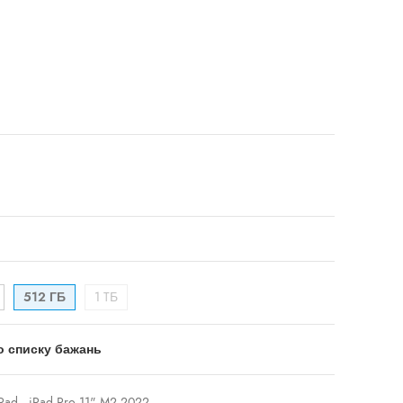
512 ГБ
1 TБ
о списку бажань
Pad
,
iPad Pro 11" M2 2022