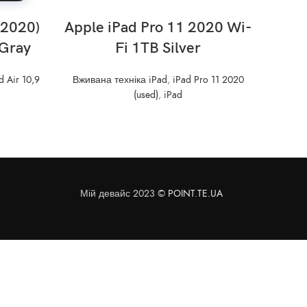
READ MORE
(2020)
Apple iPad Pro 11 2020 Wi-
Ap
Gray
Fi 1TB Silver
d Air 10,9
Вживана техніка iPad
,
iPad Pro 11 2020
Вживана
(used)
,
iPad
Мій девайс 2023 ©
POINT.TE.UA