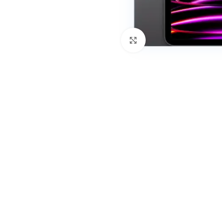
Клацніть, щоб збільши