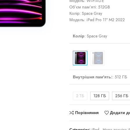
Модель: Wi-Fi+LTE
Об’єм пам’яті: 512GB
Колір: Space Gray
Модель: iPad Pro 11″ M2 2022
ти
Колір
:
Space Gray
Внутрішня пам'ять:
:
512 ГБ
2 TБ
128 ГБ
256 ГБ
Порівняння
Додати д
Categories:
iPad
,
Нова техніка i