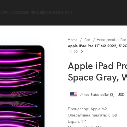
C
APPLE WATCH
AIRPODS
IPAD
КОНТАКТИ
Home
iPad
Нова техніка iPa
Apple iPad Pro 11″ M2 2022, 512G
Apple iPad P
Space Gray, 
United States dollar ($) - USD
Процессор: Apple M2
Оперативна пам’ять: 8 GB
Екран: 11″