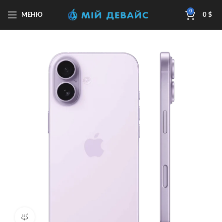
0
МЕНЮ
0
$
Перегляд продукту 360