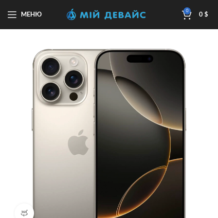
0
МЕНЮ
0
$
Перегляд продукту 360