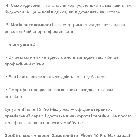
4.
Смарт-дизайн
– титановий корпус, легший та міцніший, ніж
будь-коли. А ще – нові відтінки, які підкреслять ваш стиль.
5.
Магія автономності
– заряд тримається довше завдяки
революційній енергоефективності.
Тільки уявіть:
• Ви знімаєте епічне відео, а якість виглядає так, ніби це
професійний фільм.
• Ваші фото викликають заздрість навіть у блогерів.
• Смартфон працює на кілька кроків швидше, ніж вам
потрібно.
Купуйте
iPhone 16 Pro Max
у нас – офіційна гарантія,
преміальний сервіс і доставка в найкоротші терміни. Не просто
телефон – це ваш пропуск у майбутнє!
Зробіть крок уперед. Замовляйте iPhone 16 Pro Max зараз!