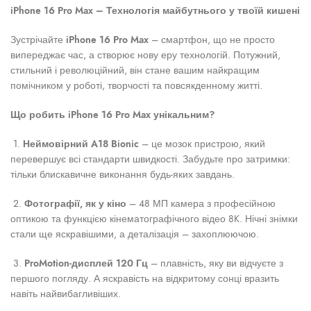
iPhone 16 Pro Max – Технологія майбутнього у твоїй кишені
Зустрічайте
iPhone 16 Pro Max
– смартфон, що не просто
випереджає час, а створює нову еру технологій. Потужний,
стильний і революційний, він стане вашим найкращим
помічником у роботі, творчості та повсякденному житті.
Що робить iPhone 16 Pro Max унікальним?
1.
Неймовірний A18 Bionic
– це мозок пристрою, який
перевершує всі стандарти швидкості. Забудьте про затримки:
тільки блискавичне виконання будь-яких завдань.
2.
Фотографії, як у кіно
– 48 МП камера з професійною
оптикою та функцією кінематографічного відео 8K. Нічні знімки
стали ще яскравішими, а деталізація – захоплюючою.
3.
ProMotion-дисплей 120 Гц
– плавність, яку ви відчуєте з
першого погляду. А яскравість на відкритому сонці вразить
навіть найвибагливіших.