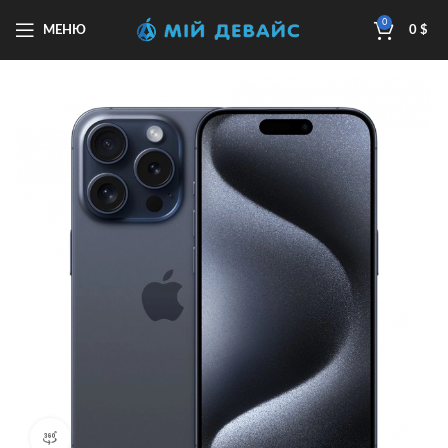
0
МЕНЮ
0
$
Перегляд продукту 360