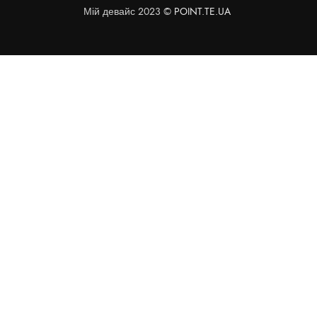
Мій девайс 2023 ©
POINT.TE.UA