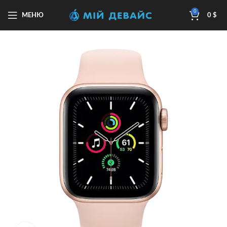
0
МЕНЮ
0
$