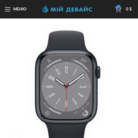
0
МЕНЮ
0
$