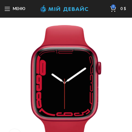
0
МЕНЮ
0
$