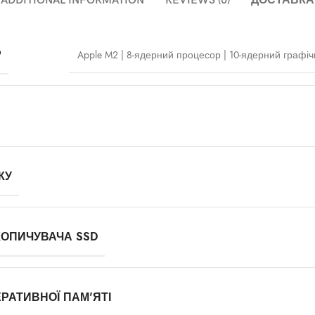
ADDITIONAL INFORMATION
REVIEWS (0)
ДОСТАВКА
Р
Apple M2 | 8‑ядерний процесор | 10‑ядерний графі
КУ
КОПИЧУВАЧА SSD
РАТИВНОЇ ПАМ'ЯТІ