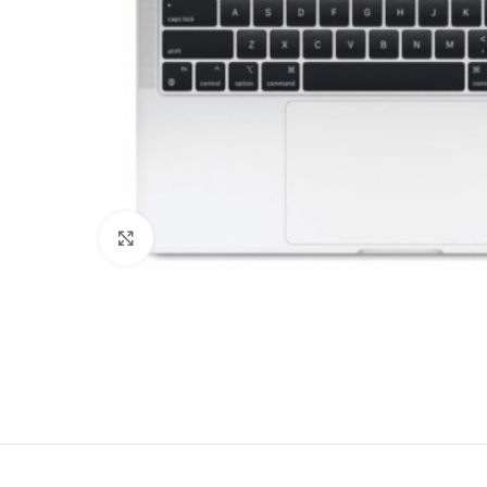
Клацніть, щоб збільшити