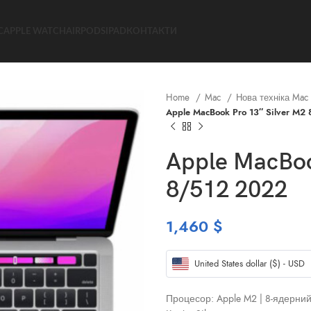
C
APPLE WATCH
AIRPODS
IPAD
КОНТАКТИ
Home
Mac
Нова техніка Mac
Apple MacBook Pro 13″ Silver M2
Apple MacBoo
8/512 2022
1,460
$
United States dollar ($) - USD
Процесор: Apple M2 | 8‑ядерни