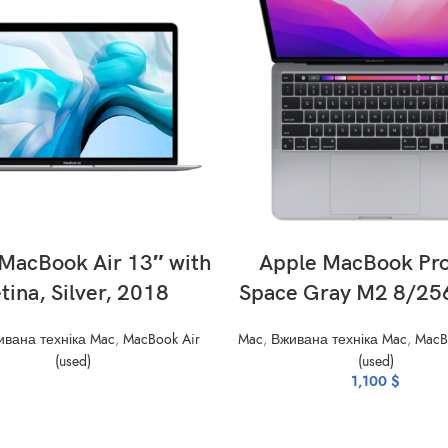
READ MORE
ADD TO CART
MacBook Air 13″ with
Apple MacBook Pro
tina, Silver, 2018
Space Gray M2 8/25
вана техніка Mac
,
MacBook Air
Mac
,
Вживана техніка Mac
,
MacB
(used)
(used)
1,100
$