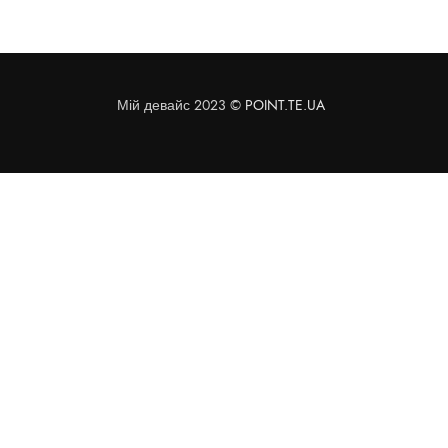
Мій девайс 2023 ©
POINT.TE.UA