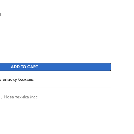
B
B
ADD TO CART
о списку бажань
3
,
Нова техніка Mac