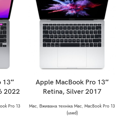
READ MORE
 13″
Apple MacBook Pro 13″
Ap
6 2022
Retina, Silver 2017
16
ook Pro 13
Mac
,
Вживана техніка Mac
,
MacBook Pro 13
(used)
Mac
,
Вж