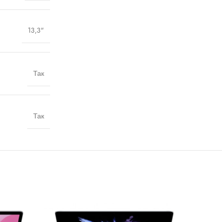
13,3"
Так
Так