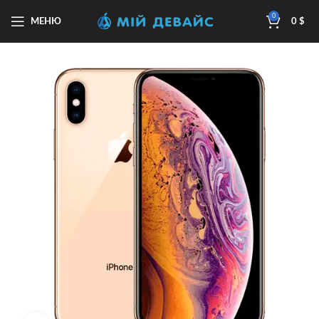
0
МЕНЮ
0
$