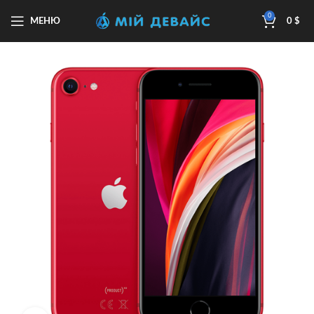
0
МЕНЮ
0
$