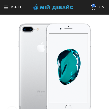
0
МЕНЮ
0
$