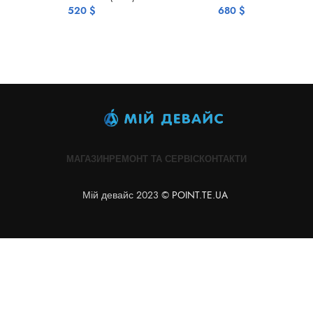
520
$
680
$
МАГАЗИН
РЕМОНТ ТА СЕРВІС
КОНТАКТИ
Мій девайс 2023 ©
POINT.TE.UA