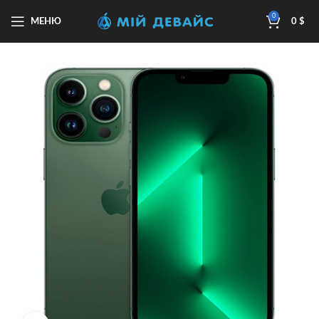
0
МЕНЮ
0
$