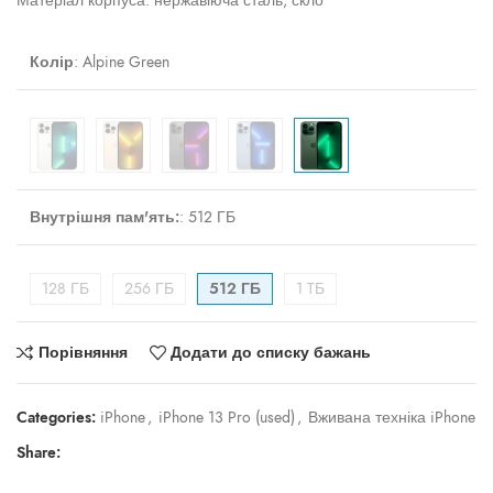
Матеріал корпуса: нержавіюча сталь, скло
Колір
:
Alpine Green
Внутрішня пам'ять:
:
512 ГБ
128 ГБ
256 ГБ
512 ГБ
1 TБ
Порівняння
Додати до списку бажань
Categories:
iPhone
,
iPhone 13 Pro (used)
,
Вживана техніка iPhone
Share: