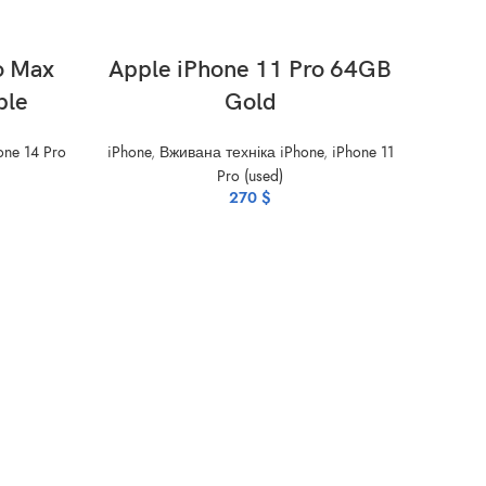
ADD TO CART
o Max
Apple iPhone 11 Pro 64GB
ple
Gold
one 14 Pro
iPhone
,
Вживана техніка iPhone
,
iPhone 11
Pro (used)
270
$
Appl
iPhone