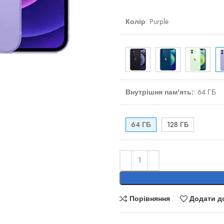
Колір
:
Purple
ти
Внутрішня пам'ять:
:
64 ГБ
64 ГБ
128 ГБ
Порівняння
Додати д