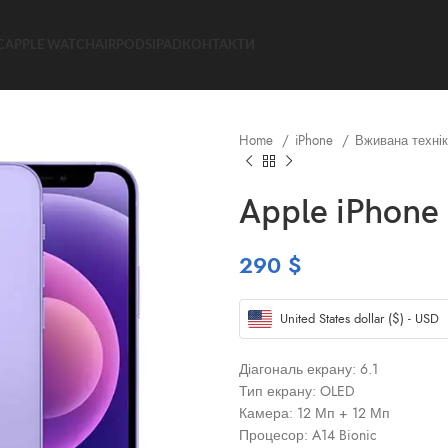
C
APPLE WATCH
AIRPODS
IPAD
КОНТАКТИ
Home
iPhone
Вживана технік
Apple iPhone
290
$
United States dollar ($) - USD
Діагональ екрану: 6.1
Тип екрану: OLED
Камера: 12 Мп + 12 Мп
Процесор: A14 Bionic