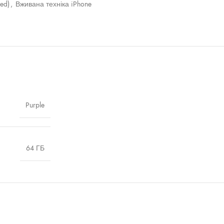
sed)
,
Вживана техніка iPhone
Purple
64 ГБ