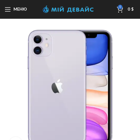
0
МЕНЮ
0
$