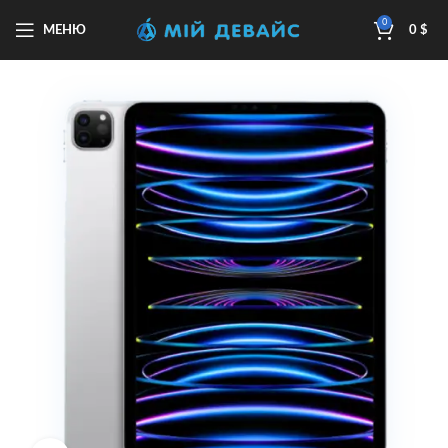
0
МЕНЮ
0
$