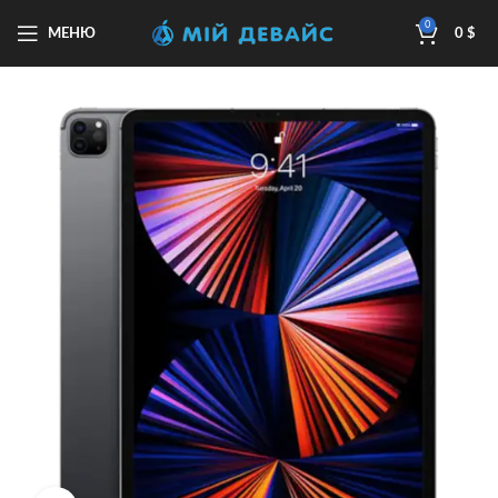
0
МЕНЮ
0
$