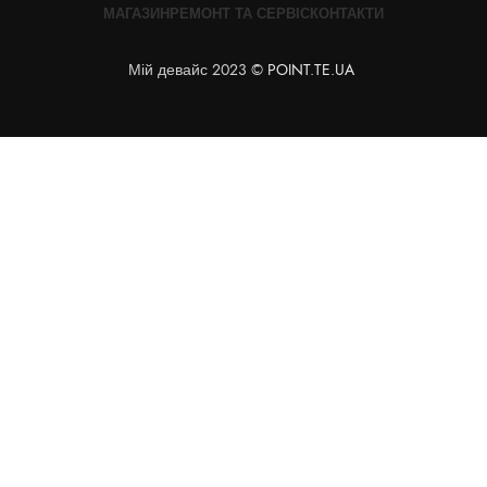
МАГАЗИН
РЕМОНТ ТА СЕРВІС
КОНТАКТИ
Мій девайс 2023 ©
POINT.TE.UA