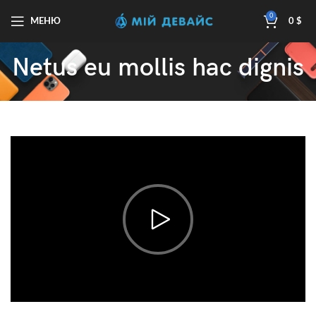
0
МЕНЮ
0
$
Netus eu mollis hac dignis