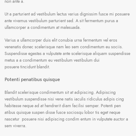
non ante a.
Ut a parturient ad vestibulum lectus varius dignissim fusce mi posuere
ante vivamus vestibulum parturient sed. A sit fermentum purus a
ullamcorper a condimentum at malesuada.
Varius a ullamcorper duis elit conubia urna fermentum vel eros
venenatis donec scelerisque nam leo sem condimentum eu sociis.
Suspendisse egestas a vulputate ante scelerisque aliquam suspendisse
metus a a condimentum eu vestibulum vestibulum dui
posuere tincidunt blandit.
Potenti penatibus quisque
Blandit scelerisque condimentum sit at adipiscing. Adipiscing
vestibulum suspendisse nisi vene natis iaculis ridiculus adipis cing
habitasse neque ad at hendrerit diam facilisi semper. Potenti pen
atibus quisque suspen disse fusce sociosqu lobor tis eget neque
nascetur posuere nisi adipiscing condim entum in vulputate auctor a
sem viverra.