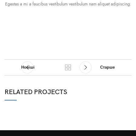
Egestas a mi a faucibus vestibulum vestibulum nam aliquet adipiscing.
Новіші
Старше
RELATED PROJECTS
A LACUS BIBENDUM PULVINAR
FURNITURE