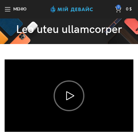
0
МЕНЮ
0
$
Leo uteu ullamcorper