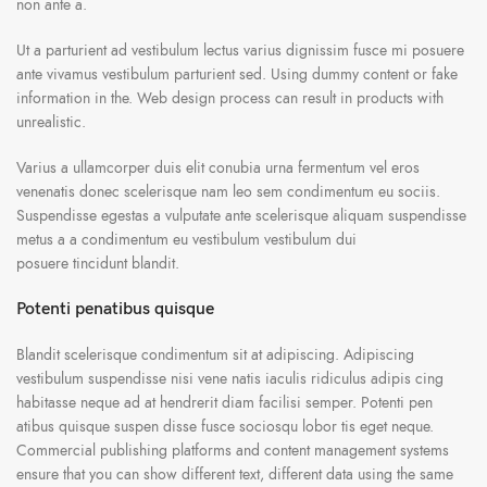
non ante a.
Ut a parturient ad vestibulum lectus varius dignissim fusce mi posuere
ante vivamus vestibulum parturient sed. Using dummy content or fake
information in the. Web design process can result in products with
unrealistic.
Varius a ullamcorper duis elit conubia urna fermentum vel eros
venenatis donec scelerisque nam leo sem condimentum eu sociis.
Suspendisse egestas a vulputate ante scelerisque aliquam suspendisse
metus a a condimentum eu vestibulum vestibulum dui
posuere tincidunt blandit.
Potenti penatibus quisque
Blandit scelerisque condimentum sit at adipiscing. Adipiscing
vestibulum suspendisse nisi vene natis iaculis ridiculus adipis cing
habitasse neque ad at hendrerit diam facilisi semper. Potenti pen
atibus quisque suspen disse fusce sociosqu lobor tis eget neque.
Commercial publishing platforms and content management systems
ensure that you can show different text, different data using the same