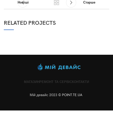
Новіші
Старше
RELATED PROJECTS
SUSPENDISSE QUAM AT VESTIBULUM
KITCHEN
МАГАЗИН
РЕМОНТ ТА СЕРВІС
КОНТАКТИ
Мій девайс 2023 ©
POINT.TE.UA