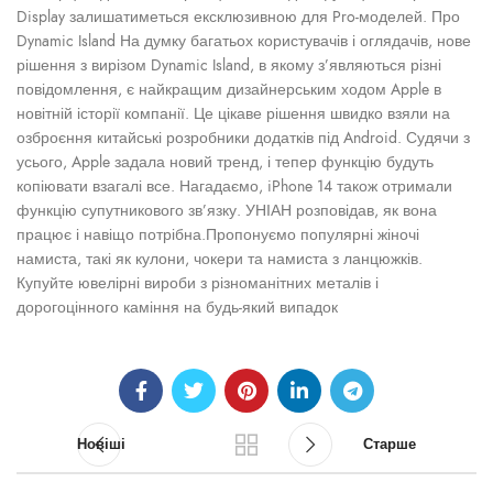
Display залишатиметься ексклюзивною для Pro-моделей. Про
Dynamic Island На думку багатьох користувачів і оглядачів, нове
рішення з вирізом Dynamic Island, в якому з’являються різні
повідомлення, є найкращим дизайнерським ходом Apple в
новітній історії компанії. Це цікаве рішення швидко взяли на
озброєння китайські розробники додатків під Android. Судячи з
усього, Apple задала новий тренд, і тепер функцію будуть
копіювати взагалі все. Нагадаємо, iPhone 14 також отримали
функцію супутникового зв’язку. УНІАН розповідав, як вона
працює і навіщо потрібна.Пропонуємо популярні жіночі
намиста, такі як кулони, чокери та намиста з ланцюжків.
Купуйте ювелірні вироби з різноманітних металів і
дорогоцінного каміння на будь-який випадок
Новіші
Старше