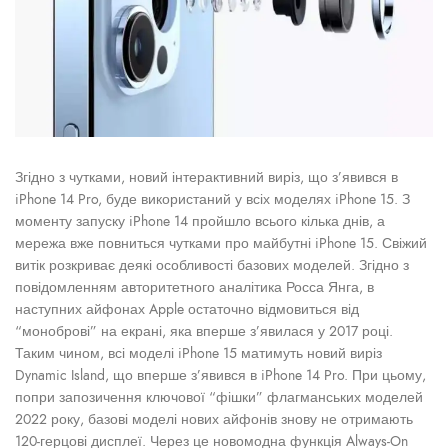
Згідно з чутками, новий інтерактивний виріз, що з’явився в
iPhone 14 Pro, буде використаний у всіх моделях iPhone 15. З
моменту запуску iPhone 14 пройшло всього кілька днів, а
мережа вже повниться чутками про майбутні iPhone 15. Свіжий
витік розкриває деякі особливості базових моделей. Згідно з
повідомленням авторитетного аналітика Росса Янга, в
наступних айфонах Apple остаточно відмовиться від
“моноброві” на екрані, яка вперше з’явилася у 2017 році.
Таким чином, всі моделі iPhone 15 матимуть новий виріз
Dynamic Island, що вперше з’явився в iPhone 14 Pro. При цьому,
попри запозичення ключової “фішки” флагманських моделей
2022 року, базові моделі нових айфонів знову не отримають
120-герцові дисплеї. Через це новомодна функція Always-On