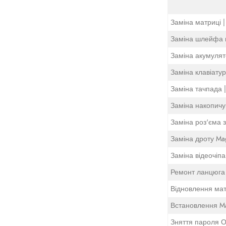
Заміна матриці |
Заміна шлейфа м
Заміна акумулято
Заміна клавіатур
Заміна тачпада |
Заміна накопичув
Заміна роз'єма з
Заміна дроту Mag
Заміна відеочіпа
Ремонт ланцюга 
Відновлення мате
Встановлення Ma