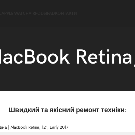
C
APPLE WATCH
AIRPODS
IPAD
КОНТАКТИ
acBook Retina,
Швидкий та якісний ремонт техніки:
іна | MacBook Retina, 12″, Early 2017