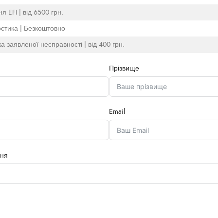
я EFI | від 6500 грн.
остика | Безкоштовно
а заявленої несправності | від 400 грн.
Прізвище
Email
ння