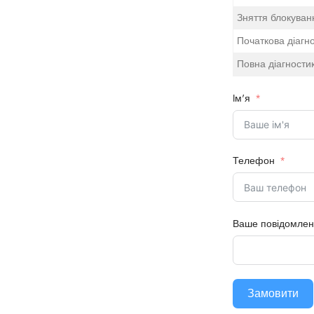
Зняття блокуванн
Початкова діагн
Повна діагностик
Iм'я
Телефон
Ваше повідомле
Замовити