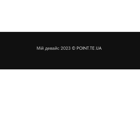
Мій девайс 2023 ©
POINT.TE.UA