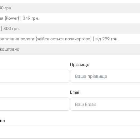
00 грн.
 (Power) | 349 грн.
| 800 грн.
рапляння вологи (здійснюється позачергово) | від 299 грн.
езкоштовно
Прізвище
Email
ння