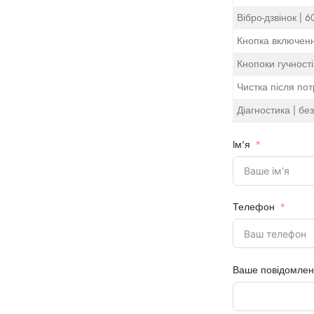
Вібро-дзвінок | 6
Кнопка включення
Кнопоки гучності 
Чистка після пот
Діагностика | б
Iм'я
Телефон
Ваше повідомле