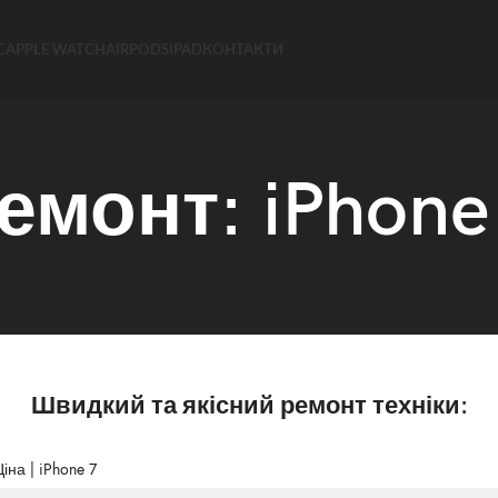
C
APPLE WATCH
AIRPODS
IPAD
КОНТАКТИ
емонт: iPhone
Швидкий та якісний ремонт техніки:
іна | iPhone 7