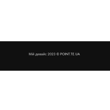
Мій девайс 2023 ©
POINT.TE.UA