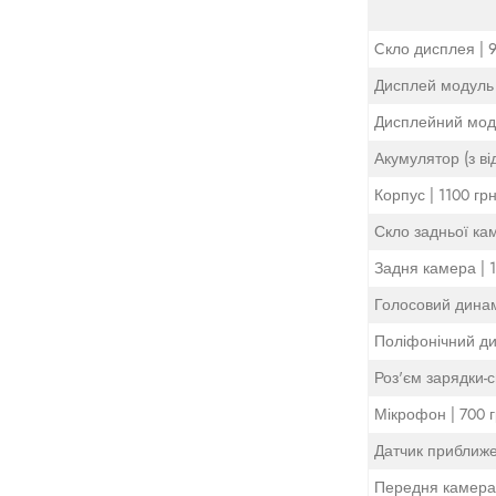
Cкло дисплея | 9
Дисплей модуль 
Дисплейний модул
Акумулятор (з ві
Корпус | 1100 грн
Скло задньої кам
Задня камера | 1
Голосовий динамі
Поліфонічний дин
Роз'єм зарядки-си
Мікрофон | 700 г
Датчик приближе
Передня камера 