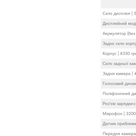
Cкло дисплея | 5
Дисплейний моду
Акумулятор (без 
Заднє скло корпу
Корпус | 8350 гр
Скло задньої кам
Задня камера | 4
Голосовий динамі
Поліфонічний дин
Роз'єм зарядки-с
Мікрофон | 3200
Датчик приближе
Передня камера 