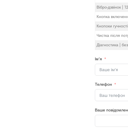
Вібро-дзвінок | 1
Кнопка включення
Кнопоки гучності
Чистка після пот
Діагностика | бе
Iм'я
Телефон
Ваше повідомле