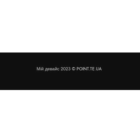
Мій девайс 2023 ©
POINT.TE.UA