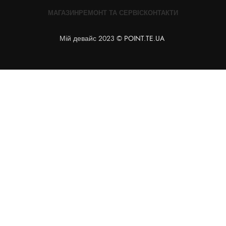
МАГАЗИН
РЕМОНТ ТА СЕРВІС
КОНТАКТИ
Мій девайс 2023 ©
POINT.TE.UA